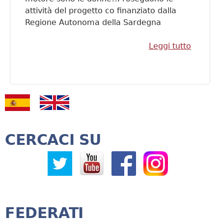
attività del progetto co finanziato dalla
Regione Autonoma della Sardegna
Leggi tutto
su Le d
Senegal
dei vill
Khoura
CERCACI SU
FEDERATI