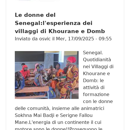
Conveg
Sul diri
Le donne del
di
Senegal:l'esperienza dei
migrar
villaggi di Khourane e Domb
Sul diri
a resta
Inviato da
osvic
il
Mer, 17/09/2025 - 09:55
Senegal.
Quotidianità
nei Villaggi di
Khourane e
Domb: le
attività di
formazione
con le donne
delle comunità, insieme alle animatrici
Sokhna Mai Badji e Serigne Fallou
Mane.L'energia di un continente il cui
motore sono le donne!!Proseguono le