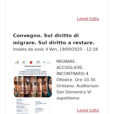
Leggi tutto
su Eve
Territor
Progett
Convegno. Sul diritto di
una soc
migrare. Sul diritto a restare.
senza
Inviato da
osvic
il
Ven, 19/09/2025 - 12:18
disugua
MIGRARE.
ACCOGLIERE.
INCONTRARSI.4
Ottobre. Ore 10.30.
Oristano. Auditorium
San Domenico.Vi
aspettiamo.
Leggi tutto
su