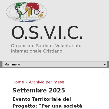
Salta al contenuto
principale
O.S.V.I.C.
Organismo Sardo di Volontariato
Internazionale Cristiano
MAIN MENU
Home
»
Archivio per mese
Tu sei qui
Settembre 2025
Evento Territoriale del
Progetto: "Per una società