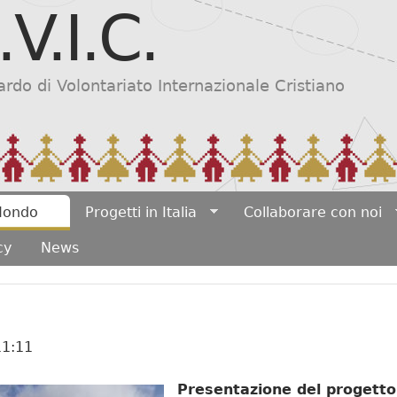
.V.I.C.
Salta al contenuto
principale
do di Volontariato Internazionale Cristiano
 Mondo
Progetti in Italia
Collaborare con noi
cy
News
11:11
Presentazione del progetto