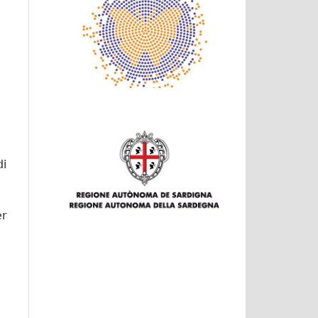
di
er
i