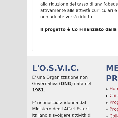
alla riduzione del tasso di analfabeti
attivamente alle attività curriculari
non udente verrà ridotto.
Il progetto è Co Finanziato dal
L'O.S.V.I.C.
M
PR
E' una Organizzazione non
Governativa (
ONG
) nata nel
Ho
1981
.
Chi
Pro
E' riconosciuta idonea dal
Ministero degli Affari Esteri
Prog
italiano a svolgere attività di
Col