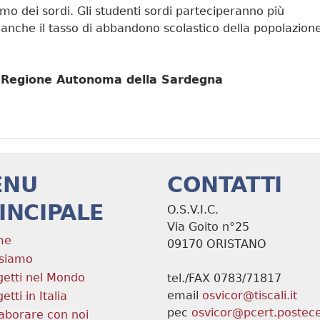
smo dei sordi. Gli studenti sordi parteciperanno più
 e anche il tasso di abbandono scolastico della popolazion
la Regione Autonoma della Sardegna
ENU
CONTATTI
INCIPALE
O.S.V.I.C.
Via Goito n°25
me
09170 ORISTANO
 siamo
getti nel Mondo
tel./FAX 0783/71817
email
osvicor@tiscali.it
etti in Italia
pec
osvicor@pcert.postecer
laborare con noi