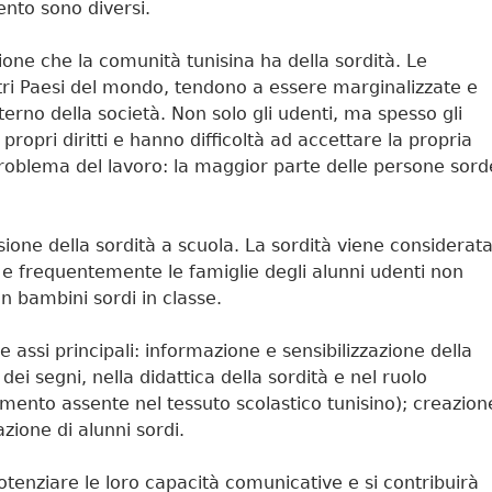
vento sono diversi.
zione che la comunità tunisina ha della sordità. Le
ltri Paesi del mondo, tendono a essere marginalizzate e
nterno della società. Non solo gli udenti, ma spesso gli
propri diritti e hanno difficoltà ad accettare la propria
 problema del lavoro: la maggior parte delle persone sord
sione della sordità a scuola. La sordità viene considerat
e frequentemente le famiglie degli alunni udenti non
on bambini sordi in classe.
re assi principali: informazione e sensibilizzazione della
ei segni, nella didattica della sordità e nel ruolo
momento assente nel tessuto scolastico tunisino); creazion
azione di alunni sordi.
potenziare le loro capacità comunicative e si contribuirà