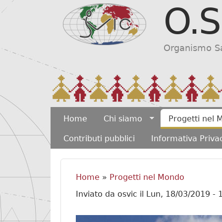
O.S
Organismo Sar
MAIN MENU
Home
Chi siamo
Progetti nel
Contributi pubblici
Informativa Priva
Home
»
Progetti nel Mondo
Tu sei qui
Inviato da
osvic
il
Lun, 18/03/2019 - 