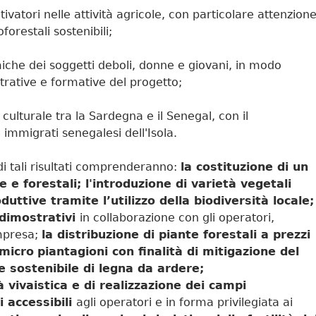
vatori nelle attività agricole, con particolare attenzion
orestali sostenibili;
iche dei soggetti deboli, donne e giovani, in modo
strative e formative del progetto;
culturale tra la Sardegna e il Senegal, con il
immigrati senegalesi dell'Isola.
i tali risultati comprenderanno:
la costituzione di un
e e forestali; l'introduzione di varietà vegetali
duttive tramite l’utilizzo della biodiversità locale;
i dimostrativi
in collaborazione con gli operatori,
impresa;
la distribuzione di piante forestali a prezzi
 micro
piantagioni con finalità di mitigazione del
 sostenibile di legna da ardere;
 vivaistica e di realizzazione dei campi
i accessibili
agli operatori e in forma privilegiata ai