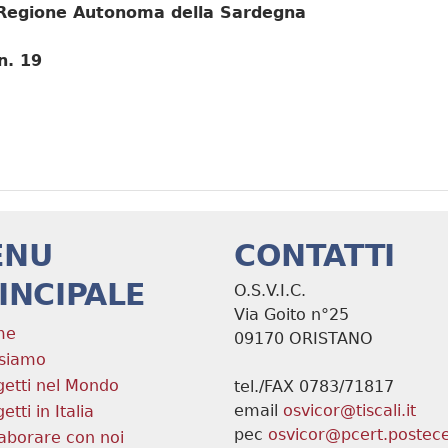
la Regione Autonoma della Sardegna
n. 19
ENU
CONTATTI
INCIPALE
O.S.V.I.C.
Via Goito n°25
me
09170 ORISTANO
 siamo
getti nel Mondo
tel./FAX 0783/71817
email
osvicor@tiscali.it
etti in Italia
pec
osvicor@pcert.postecer
laborare con noi