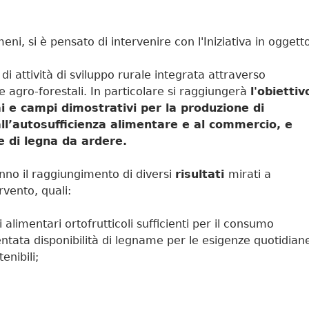
eni, si è pensato di intervenire con l'Iniziativa in oggett
i attività di sviluppo rurale integrata attraverso
e agro-forestali. In particolare si raggiungerà
l'obiettiv
vai e campi dimostrativi per la produzione di
 all’autosufficienza alimentare e al commercio, e
e di legna da ardere.
nno il raggiungimento di diversi
risultati
mirati a
rvento, quali:
 alimentari ortofrutticoli sufficienti per il consumo
ntata disponibilità di legname per le esigenze quotidian
enibili;