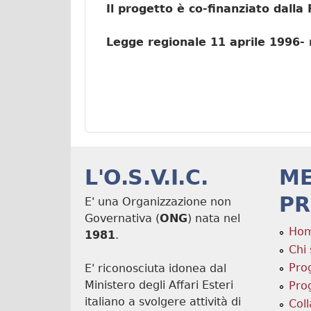
Il progetto è co-finanziato dal
Legge regionale 11 aprile 1996- 
L'O.S.V.I.C.
M
PR
E' una Organizzazione non
Governativa (
ONG
) nata nel
Ho
1981
.
Chi
Pro
E' riconosciuta idonea dal
Ministero degli Affari Esteri
Prog
italiano a svolgere attività di
Col