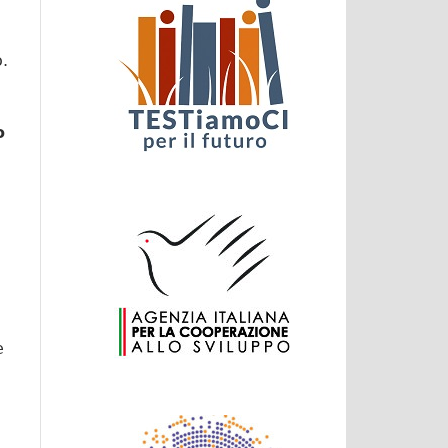
o.
o
e