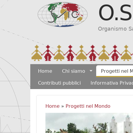
O.S
Organismo Sar
MAIN MENU
Home
Chi siamo
Progetti nel
Contributi pubblici
Informativa Priva
Home
»
Progetti nel Mondo
Tu sei qui