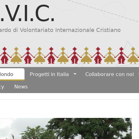
.V.I.C.
Salta al contenuto
principale
do di Volontariato Internazionale Cristiano
 Mondo
Progetti in Italia
Collaborare con noi
cy
News