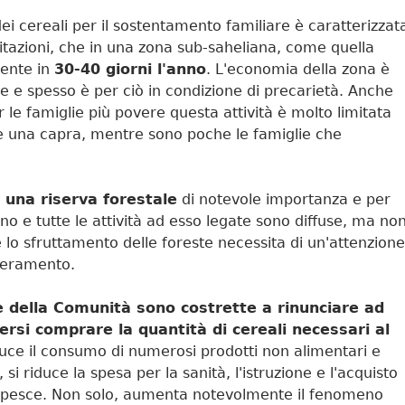
dei cereali per il sostentamento familiare è caratterizzat
itazioni, che in una zona sub-saheliana, come quella
mente in
30-40 giorni l'anno
. L'economia della zona è
gge e spesso è per ciò in condizione di precarietà. Anche
 le famiglie più povere questa attività è molto limitata
de una capra, mentre sono poche le famiglie che
una riserva forestale
di notevole importanza e per
o e tutte le attività ad esso legate sono diffuse, ma no
tre lo sfruttamento delle foreste necessita di un'attenzione
uperamento.
ie della Comunità sono costrette a rinunciare ad
ersi comprare la quantità di cereali necessari al
duce il consumo di numerosi prodotti non alimentari e
 si riduce la spesa per la sanità, l'istruzione e l'acquisto
 il pesce. Non solo, aumenta notevolmente il fenomeno