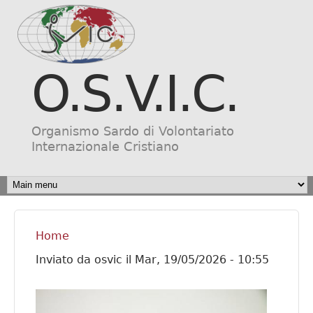
Salta al contenuto
principale
O.S.V.I.C.
Organismo Sardo di Volontariato
Internazionale Cristiano
MAIN MENU
Home
Tu sei qui
Inviato da
osvic
il
Mar, 19/05/2026 - 10:55