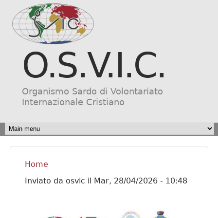
Salta al contenuto
principale
O.S.V.I.C.
Organismo Sardo di Volontariato
Internazionale Cristiano
MAIN MENU
Home
Tu sei qui
Inviato da
osvic
il
Mar, 28/04/2026 - 10:48