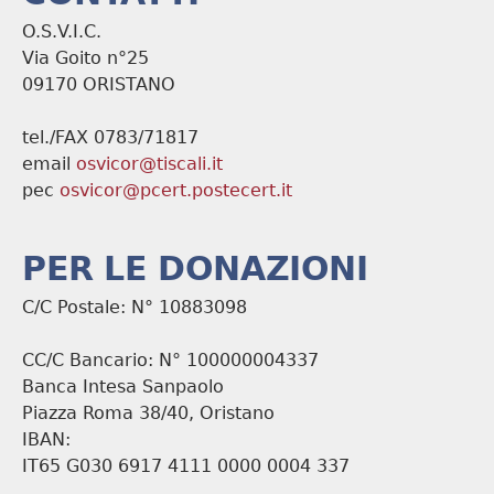
O.S.V.I.C.
Via Goito n°25
09170 ORISTANO
tel./FAX 0783/71817
email
osvicor@tiscali.it
pec
osvicor@pcert.postecert.it
PER LE DONAZIONI
C/C Postale: N° 10883098
CC/C Bancario: N° 100000004337
Banca Intesa Sanpaolo
Piazza Roma 38/40, Oristano
IBAN:
IT65 G030 6917 4111 0000 0004 337