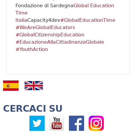
Fondazione di Sardegna
Global Education
Time
Italia
Capacity4dev
#GlobalEducationTime
#WeAreGlobalEducators
#GlobalCitizenshipEducation
#EducazioneAllaCittadinanzaGlobale
#YouthAction
CERCACI SU