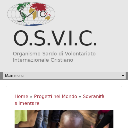
Salta al contenuto
principale
O.S.V.I.C.
Organismo Sardo di Volontariato
Internazionale Cristiano
MAIN MENU
Home
»
Progetti nel Mondo
»
Sovranità
Tu sei qui
alimentare